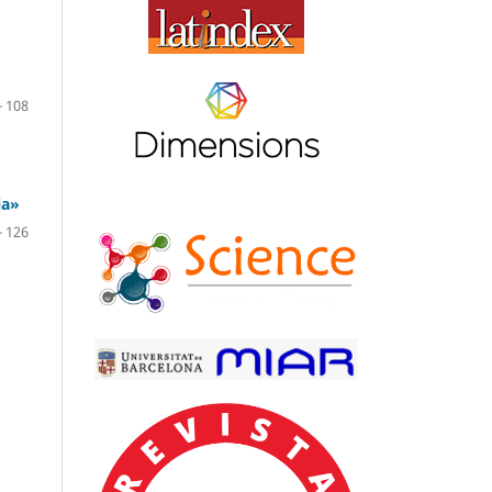
- 108
ia»
- 126