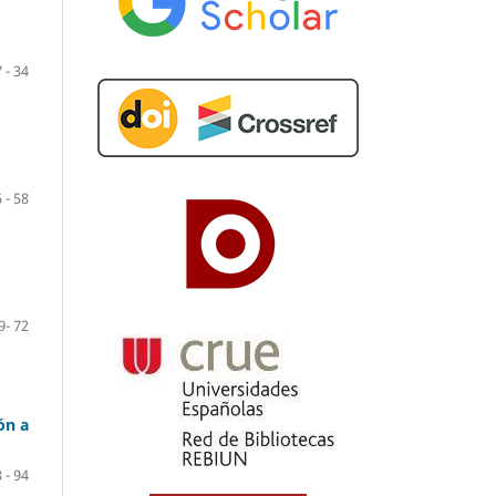
 - 34
 - 58
9- 72
ón a
 - 94