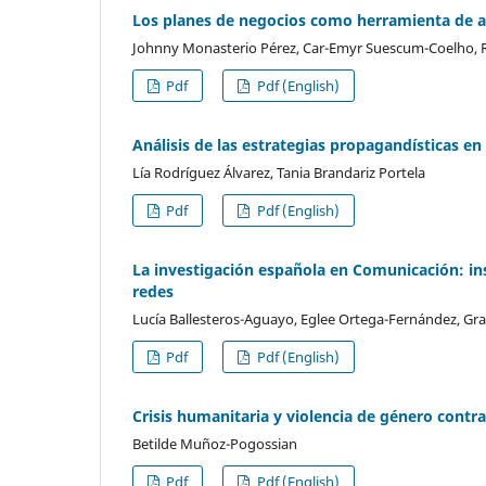
Los planes de negocios como herramienta de art
Johnny Monasterio Pérez, Car-Emyr Suescum-Coelho, R
Pdf
Pdf (English)
Análisis de las estrategias propagandísticas en
Lía Rodríguez Álvarez, Tania Brandariz Portela
Pdf
Pdf (English)
La investigación española en Comunicación: ins
redes
Lucía Ballesteros-Aguayo, Eglee Ortega-Fernández, Graci
Pdf
Pdf (English)
Crisis humanitaria y violencia de género contr
Betilde Muñoz-Pogossian
Pdf
Pdf (English)