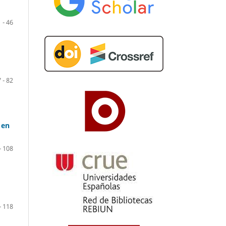
 - 46
 - 82
 en
- 108
- 118