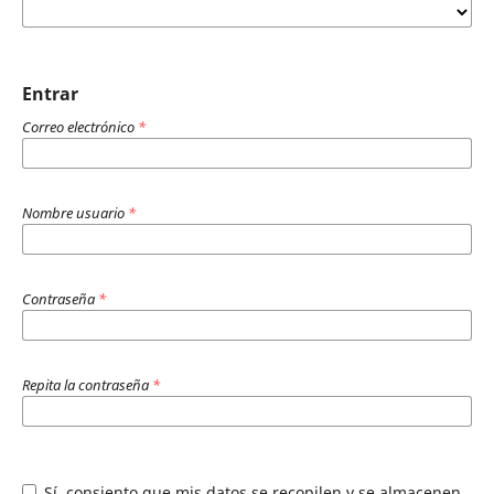
Entrar
Correo electrónico
*
Nombre usuario
*
Contraseña
*
Repita la contraseña
*
Sí, consiento que mis datos se recopilen y se almacenen