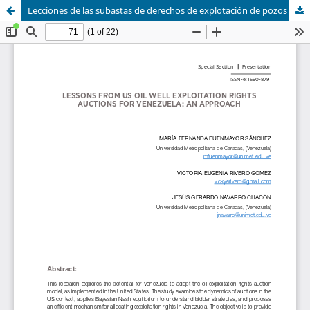
Lecciones de las subastas de derechos de explotación de pozos petroleros de Estados Unidos para Venezuela: una aproximación